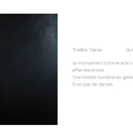
Théâtre, Danse
dur
Le mouvement comme acte narra
effervescences.
Une histoire humaine en geste
Et en pas de danses.