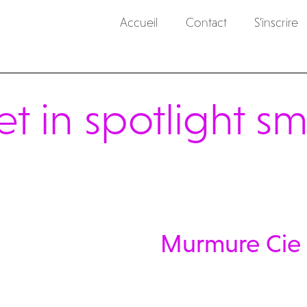
Accueil
Contact
S’inscrire
let in spotlight s
Murmure Cie