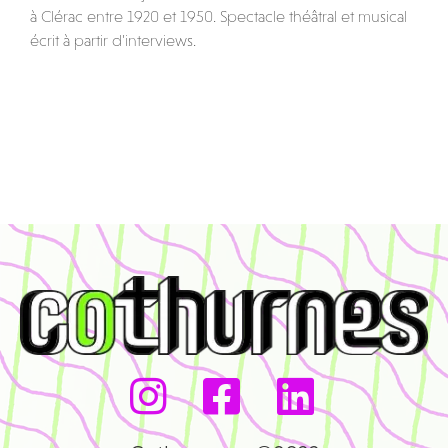
à Clérac entre 1920 et 1950. Spectacle théâtral et musical
écrit à partir d’interviews.