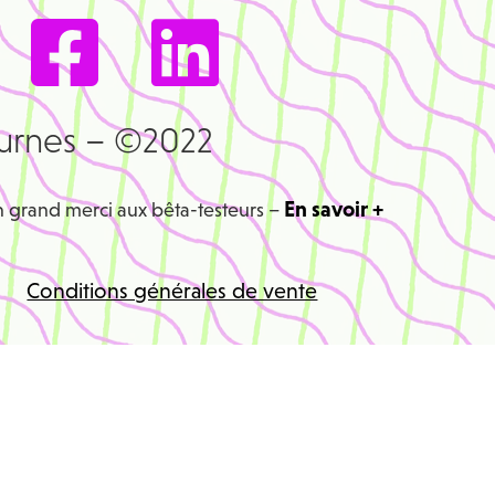
urnes – ©2022
En savoir +
n grand merci aux bêta-testeurs –
Conditions générales de vente