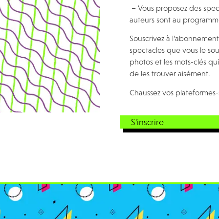
– Vous proposez des specta
auteurs sont au programme
Souscrivez à l’abonnemen
spectacles que vous le sou
photos et les mots-clés qu
de les trouver aisément.
Chaussez vos plateformes-
S'inscrire