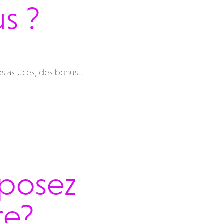
us ?
es astuces, des bonus…
oposez
re?