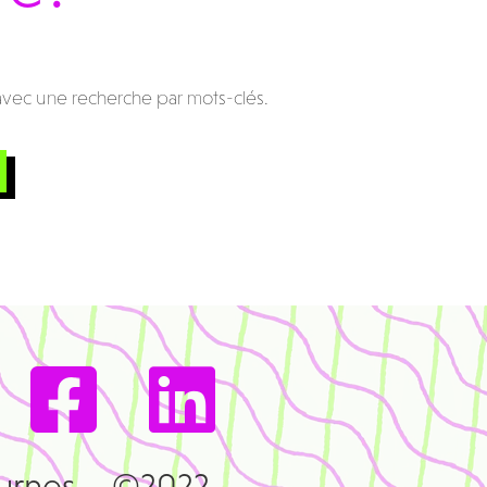
avec une recherche par mots-clés.
urnes – ©2022