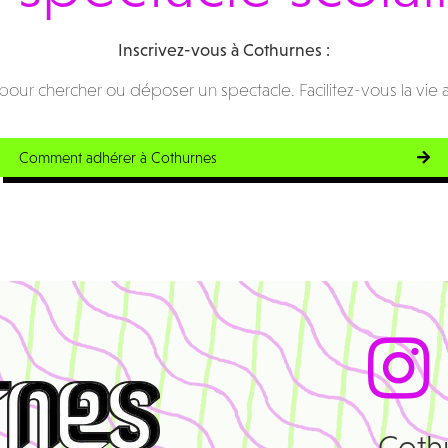
Inscrivez-vous à Cothurnes :
our chercher ou déposer un spectacle. Facilitez-vous la vie 
Comment adhérer à Cothurnes
Coth