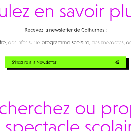
lez en savoir pl
Recevez la newsletter de Cothurnes :
tre
programme scolaire
, des infos sur le
, des anecdotes, d
S'inscrire à la Newsletter
cherchez ou pr
 spectacle scolai